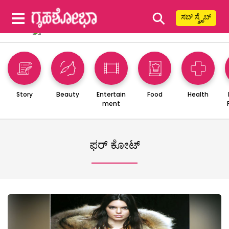
⚲
ಸಬ್ ಸ್ಕ್ರೈಬ್
Story
Beauty
Entertain
Food
Health
ment
ಫರ್ ಕೋಟ್