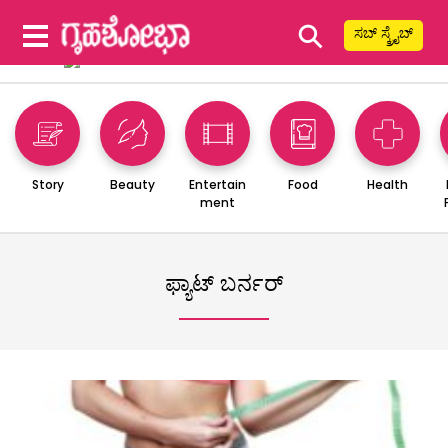
⚲
ಸಬ್ ಸ್ಕ್ರೈಬ್
Story
Beauty
Entertain
Food
Health
ment
ಫ್ಯಾಟ್ ಬರ್ನರ್