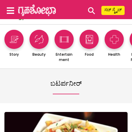
⚲
ಸಬ್ ಸ್ಕ್ರೈಬ್
Story
Beauty
Entertain
Food
Health
ment
ಬಟರ್ಪನೀರ್