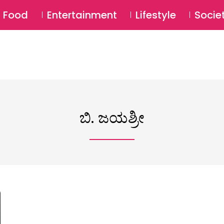
SU
Food
Entertainment
Lifestyle
Socie
ಬಿ. ಜಯಶ್ರೀ