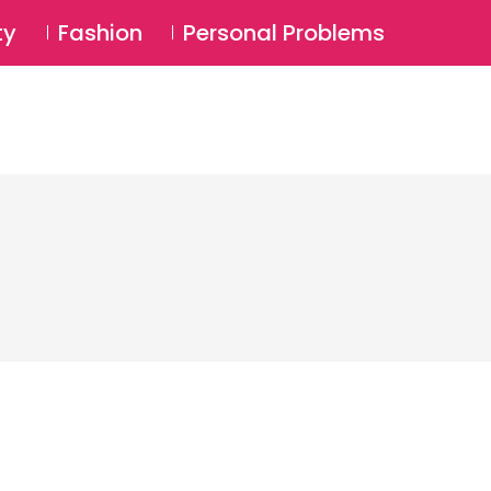
⚲
BSCRIBE
Login
ty
Fashion
Personal Problems
⚲