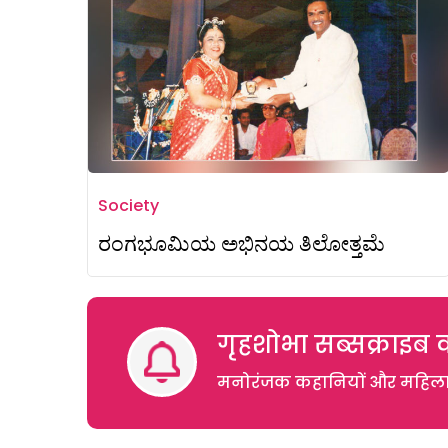
Society
ರಂಗಭೂಮಿಯ ಅಭಿನಯ ತಿಲೋತ್ತಮೆ
गृहशोभा सब्सक्राइब क
मनोरंजक कहानियों और महिलाओं