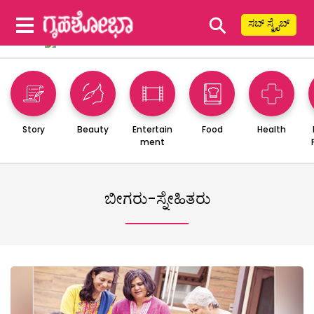
⚲
ಸಬ್ ಸ್ಕ್ರೈಬ್
Story
Beauty
Entertain
Food
Health
ment
ಬೀಗರು-ಸ್ನೇಹಿತರು