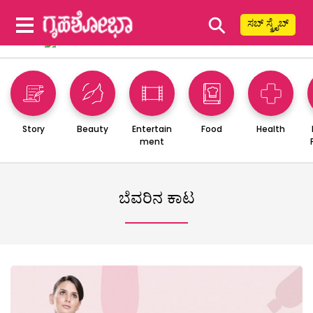
⚲
ಸಬ್ ಸ್ಕ್ರೈಬ್
Story
Beauty
Entertain
Food
Health
ment
ಬೆವರಿನ ಕಾಟ