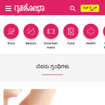
⚲
ಸಬ್ ಸ್ಕ್ರೈಬ್
Story
Beauty
Entertain
Food
Health
ment
ಬೆವರು ಗ್ರಂಥಿಗಳು