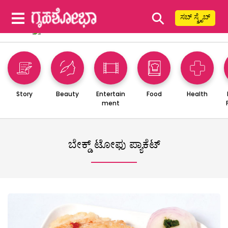
⚲
ಸಬ್ ಸ್ಕ್ರೈಬ್
Story
Beauty
Entertain
Food
Health
ment
ಬೇಕ್ಡ್ ಟೋಫು ಪ್ಯಾಕೆಟ್