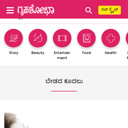
⚲
ಸಬ್ ಸ್ಕ್ರೈಬ್
Story
Beauty
Entertain
Food
Health
ment
ಬೇಡದ ಕೂದಲು