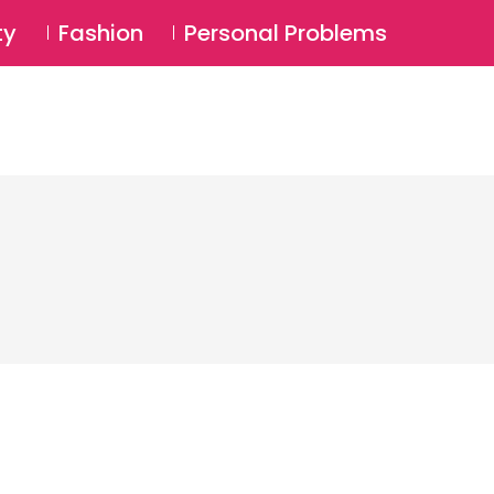
⚲
BSCRIBE
Login
ty
Fashion
Personal Problems
⚲