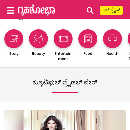
⚲
ಸಬ್ ಸ್ಕ್ರೈಬ್
Story
Beauty
Entertain
Food
Health
ment
ಬ್ಯೂಟಿಫುಲ್ ಬ್ರೈಡಲ್ ವೇರ್