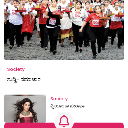
Society
ಸುದ್ದಿ- ಸಮಾಚಾರ
Society
ಪ್ರಿಯಾಂಕಾ ಖುರಾನಾ