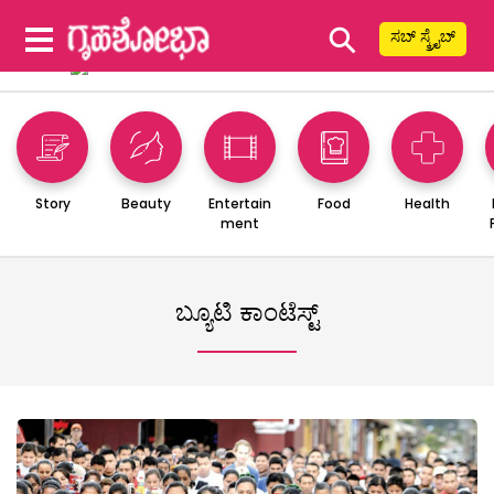
⚲
ಸಬ್ ಸ್ಕ್ರೈಬ್
Story
Beauty
Entertain
Food
Health
ment
ಬ್ಯೂಟಿ ಕಾಂಟೆಸ್ಟ್