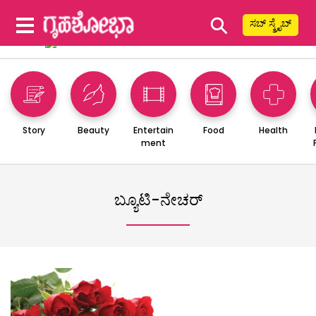
⚲
ಸಬ್ ಸ್ಕ್ರೈಬ್
Story
Beauty
Entertain
Food
Health
ment
ಬ್ಯೂಟಿ-ನೇಚರ್