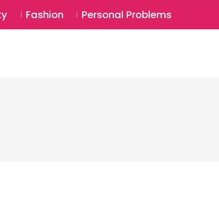
⚲
BSCRIBE
Login
ty
Fashion
Personal Problems
⚲