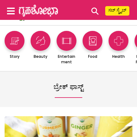
⚲
ಸಬ್ ಸ್ಕ್ರೈಬ್
Story
Beauty
Entertain
Food
Health
ment
ಬ್ರೇಕ್ ಫಾಸ್ಟ್