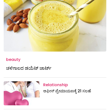
beauty
ಚಳಿಗಾಲದ ಡಯೆಟ್‌ ಚಾರ್ಟ್‌
Relationship
ಆಫೀಸ್ ಪ್ರೇಮಾಯಣಕ್ಕೆ 21 ಸಲಹೆ