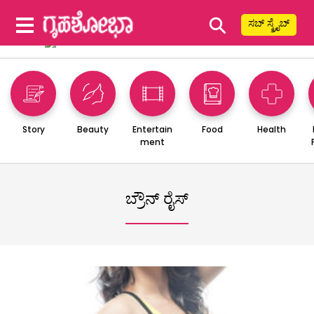
⚲
ಸಬ್ ಸ್ಕ್ರೈಬ್
Story
Beauty
Entertain
Food
Health
ment
ಬ್ರೌನ್ ರೈಸ್