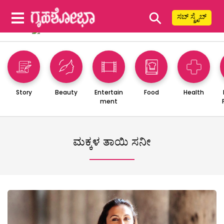
⚲
ಸಬ್ ಸ್ಕ್ರೈಬ್
Story
Beauty
Entertain
Food
Health
ment
ಮಕ್ಕಳ ತಾಯಿ ಸನೀ