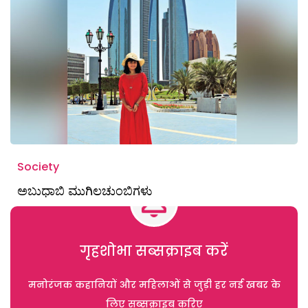
Society
ಅಬುಧಾಬಿ ಮುಗಿಲಚುಂಬಿಗಳು
गृहशोभा सब्सक्राइब करें
मनोरंजक कहानियों और महिलाओं से जुड़ी हर नई खबर के
लिए सब्सक्राइब करिए