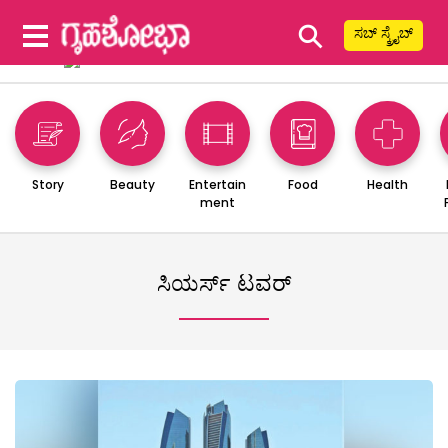
⚲
ಸಬ್ ಸ್ಕ್ರೈಬ್
Story
Beauty
Entertain
Food
Health
ment
ಸಿಯರ್ಸ್ ಟವರ್