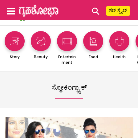
⚲
ಸಬ್ ಸ್ಕ್ರೈಬ್
Story
Beauty
Entertain
Food
Health
ment
ಸ್ಮೋಕಿಂಗ್ಫ್ರಾಕ್