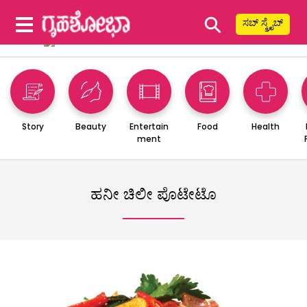
⚲
ಸಬ್ ಸ್ಕ್ರೈಬ್
Story
Beauty
Entertain
Food
Health
ment
ಹನೀ ಚಿಲೀ ಪೊಟೇಟೊ