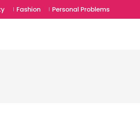
⚲
BSCRIBE
Login
ty
Fashion
Personal Problems
⚲