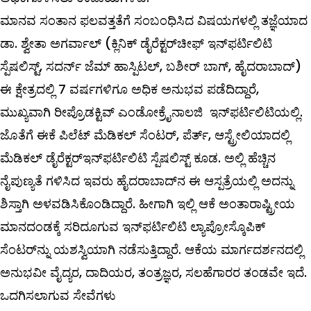
ಮಾನವ ಸಂತಾನ ಫಲವತ್ತತೆಗೆ ಸಂಬಂಧಿಸಿದ ವಿಷಯಗಳಲ್ಲಿ ತಜ್ಞೆಯಾದ
ಡಾ. ಶ್ವೇತಾ ಅಗರ್ವಾಲ್ ‌(ಕ್ಲಿನಿಕ್‌ ಡೈರೆಕ್ಟರ್‌ಚೀಫ್ ಇನ್‌ಫರ್ಟಿಲಿಟಿ
ಸ್ಪೆಷಲಿಸ್ಟ್, ಸದರ್ನ್‌ ಜೆಮ್ ಹಾಸ್ಪಿಟಲ್, ಬಶೀರ್‌ ಬಾಗ್‌, ಹೈದರಾಬಾದ್‌)
ಈ ಕ್ಷೇತ್ರದಲ್ಲಿ 7 ವರ್ಷಗಳಿಗೂ ಅಧಿಕ ಅನುಭವ ಪಡೆದಿದ್ದಾರೆ,
ಮುಖ್ಯವಾಗಿ ರೀಪ್ರೊಡಕ್ಟಿವ್ ‌ಎಂಡೋಕ್ರೈನಾಲಜಿ ಇನ್‌ಫರ್ಟಿಲಿಟಿಯಲ್ಲಿ.
ಜೊತೆಗೆ ಈಕೆ ಪಿಲೆಟ್‌ ಮೆಡಿಕಲ್ ಸೆಂಟರ್‌, ಪೆರ್ತ್‌, ಆಸ್ಟ್ರೇಲಿಯಾದಲ್ಲಿ
ಮೆಡಿಕಲ್ ಡೈರೆಕ್ಟರ್‌ಇನ್‌ಫರ್ಟಿಲಿಟಿ ಸ್ಪೆಷಲಿಸ್ಟ್ ಕೂಡ. ಅಲ್ಲಿ ಹೆಚ್ಚಿನ
ನೈಪುಣ್ಯತೆ ಗಳಿಸಿದ ಇವರು ಹೈದರಾಬಾದ್‌ನ ಈ ಆಸ್ಪತ್ರೆಯಲ್ಲಿ ಅದನ್ನು
ಶಿಸ್ತಾಗಿ ಅಳವಡಿಸಿಕೊಂಡಿದ್ದಾರೆ. ಹೀಗಾಗಿ ಇಲ್ಲಿ ಆಕೆ ಅಂತಾರಾಷ್ಟ್ರೀಯ
ಮಾನದಂಡಕ್ಕೆ ಸರಿದೂಗುವ ಇನ್‌ಫರ್ಟಿಲಿಟಿ ಲ್ಯಾಪ್ರೋಸ್ಕೊಪಿಕ್‌
ಸೆಂಟರ್‌ನ್ನು ಯಶಸ್ವಿಯಾಗಿ ನಡೆಸುತ್ತಿದ್ದಾರೆ. ಆಕೆಯ ಮಾರ್ಗದರ್ಶನದಲ್ಲಿ
ಅನುಭವೀ ವೈದ್ಯರ, ದಾದಿಯರ, ತಂತ್ರಜ್ಞರ, ಸಲಹೆಗಾರರ ತಂಡವೇ ಇದೆ.
ಒದಗಿಸಲಾಗುವ
ಸೇವೆಗಳು