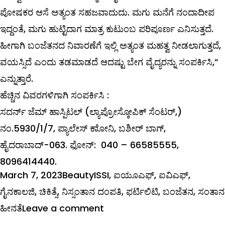
ಪೋಷಕರ ಆಸೆ ಅತ್ಯಂತ ಸಹಜವಾದುದು. ಮಗು ಮನೆಗೆ ನಂದಾದೀಪ
ಇದ್ದಂತೆ, ಮಗು ಹುಟ್ಟಿದಾಗ ಮಾತ್ರ ಕುಟುಂಬ ಪರಿಪೂರ್ಣ ಎನಿಸುತ್ತದೆ.
ಹೀಗಾಗಿ ಬಂಜೆತನದ ನಿವಾರಣೆಗೆ ಇಲ್ಲಿ ಅತ್ಯಂತ ಮಹತ್ವ ನೀಡಲಾಗುತ್ತದೆ,
ವಯಸ್ಸಿದೆ ಎಂದು ತಡಮಾಡದೆ ಆದಷ್ಟು ಬೇಗ ವೈದ್ಯರನ್ನು ಸಂಪರ್ಕಿಸಿ,”
ಎನ್ನುತ್ತಾರೆ.
ಹೆಚ್ಚಿನ
ವಿವರಗಳಿಗಾಗಿ
ಸಂಪರ್ಕಿಸಿ
:
ಸದರ್ನ್‌ ಜೆಮ್ ಹಾಸ್ಪಿಟಲ್ (ಲ್ಯಾಪ್ರೋಸ್ಕೋಪಿಕ್‌ ಸೆಂಟರ್‌,)
ನಂ.5930/1/7, ಪ್ಯಾಲೇಸ್‌ ಕಾೋನಿ, ಬಶೀರ್‌ ಬಾಗ್‌,
ಹೈದರಾಬಾದ್‌-063. ಫೋನ್‌: 040 – 66585555,
8096414440.
Posted
Categories
Tags
March 7, 2023
Beauty
ISSI
,
ಐಯೂಎಫ್
,
ಐವಿಎಫ್
,
on
ಗೈನಕಾಲಜಿ
,
ಚಿಕಿತ್ಸೆ
,
ನಿಸ್ಸಂತಾನ ದಂಪತಿ
,
ಫರ್ಟಿಲಿಟಿ
,
ಬಂಜೆತನ
,
ಸಂತಾನ
on
ಹೀನತೆ
Leave a comment
ಬಂಜೆತನದ