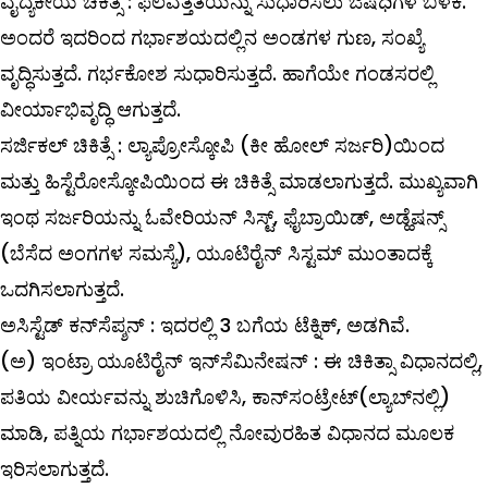
ವೈದ್ಯಕೀಯ
ಚಿಕಿತ್ಸೆ
:
ಫಲವತ್ತತೆಯನ್ನು ಸುಧಾರಿಸಲು ಔಷಧಿಗಳ ಬಳಕೆ.
ಅಂದರೆ ಇದರಿಂದ ಗರ್ಭಾಶಯದಲ್ಲಿನ ಅಂಡಗಳ ಗುಣ, ಸಂಖ್ಯೆ
ವೃದ್ಧಿಸುತ್ತದೆ. ಗರ್ಭಕೋಶ ಸುಧಾರಿಸುತ್ತದೆ. ಹಾಗೆಯೇ ಗಂಡಸರಲ್ಲಿ
ವೀರ್ಯಾಭಿವೃದ್ಧಿ ಆಗುತ್ತದೆ.
ಸರ್ಜಿಕಲ್
ಚಿಕಿತ್ಸೆ
:
ಲ್ಯಾಪ್ರೋಸ್ಕೋಪಿ (ಕೀ ಹೋಲ್ ‌ಸರ್ಜರಿ)ಯಿಂದ
ಮತ್ತು ಹಿಸ್ಟೆರೋಸ್ಕೋಪಿಯಿಂದ ಈ ಚಿಕಿತ್ಸೆ ಮಾಡಲಾಗುತ್ತದೆ. ಮುಖ್ಯವಾಗಿ
ಇಂಥ ಸರ್ಜರಿಯನ್ನು ಓವೇರಿಯನ್‌ ಸಿಸ್ಟ್, ಫೈಬ್ರಾಯಿಡ್‌, ಅಡ್ಹೆಷನ್ಸ್
(ಬೆಸೆದ ಅಂಗಗಳ ಸಮಸ್ಯೆ), ಯೂಟಿರೈನ್‌ ಸಿಸ್ಟಮ್ ಮುಂತಾದಕ್ಕೆ
ಒದಗಿಸಲಾಗುತ್ತದೆ.
ಅಸಿಸ್ಟೆಡ್
‌
ಕನ್
ಸೆಪ್ಶನ್
‌ :
ಇದರಲ್ಲಿ 3 ಬಗೆಯ ಟೆಕ್ನಿಕ್‌, ಅಡಗಿವೆ.
(
ಅ
)
ಇಂಟ್ರಾ
ಯೂಟಿರೈನ್
‌
ಇನ್
ಸೆಮಿನೇಷನ್
‌ :
ಈ ಚಿಕಿತ್ಸಾ ವಿಧಾನದಲ್ಲಿ,
ಪತಿಯ ವೀರ್ಯವನ್ನು ಶುಚಿಗೊಳಿಸಿ, ಕಾನ್‌ಸಂಟ್ರೇಟ್‌(ಲ್ಯಾಬ್‌ನಲ್ಲಿ)
ಮಾಡಿ, ಪತ್ನಿಯ ಗರ್ಭಾಶಯದಲ್ಲಿ ನೋವುರಹಿತ ವಿಧಾನದ ಮೂಲಕ
ಇರಿಸಲಾಗುತ್ತದೆ.