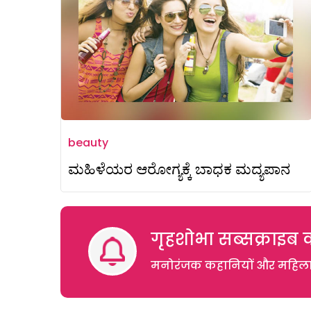
beauty
ಮಹಿಳೆಯರ ಆರೋಗ್ಯಕ್ಕೆ ಬಾಧಕ ಮದ್ಯಪಾನ
गृहशोभा सब्सक्राइब क
मनोरंजक कहानियों और महिलाओं