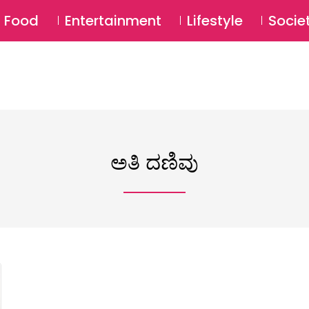
SU
Food
Entertainment
Lifestyle
Socie
ಅತಿ ದಣಿವು