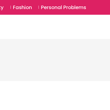
⚲
BSCRIBE
Login
ty
Fashion
Personal Problems
⚲