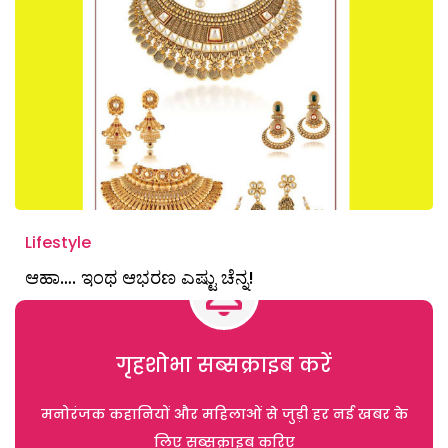
Lifestyle
ಆಹಾ…. ಇಂಥ ಆಭರಣ ಎಷ್ಟು ಚೆನ್ನ!
गृहशोभा सब्सक्राइब करें
मनोरंजक कहानियों और महिलाओं से जुड़ी हर नई खबर के
लिए सब्सक्राइब करिए