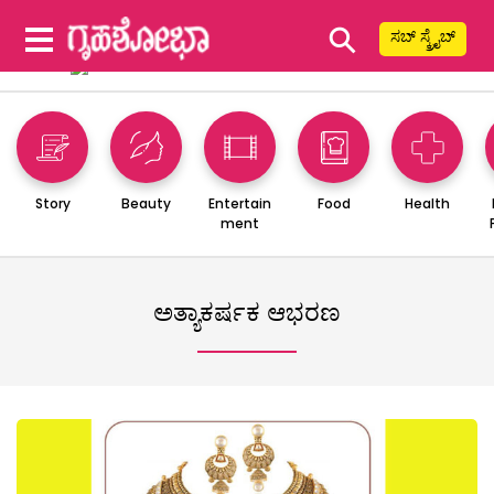
⚲
ಸಬ್ ಸ್ಕ್ರೈಬ್
Story
Beauty
Entertain
Food
Health
ment
ಅತ್ಯಾಕರ್ಷಕ ಆಭರಣ