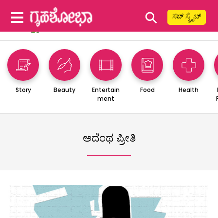
⚲
ಸಬ್ ಸ್ಕ್ರೈಬ್
Story
Beauty
Entertain
Food
Health
ment
ಅದೆಂಥ ಪ್ರೀತಿ