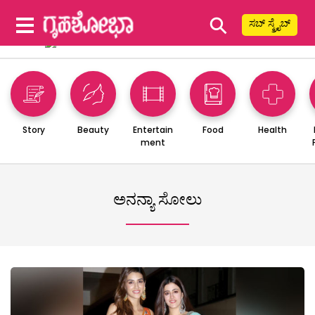
⚲
ಸಬ್ ಸ್ಕ್ರೈಬ್
Story
Beauty
Entertain
Food
Health
ment
ಅನನ್ಯಾ ಸೋಲು