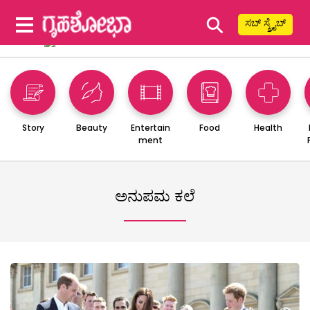
⚲
ಸಬ್ ಸ್ಕ್ರೈಬ್
Story
Beauty
Entertain
Food
Health
ment
ಅನುಪಮ ಕಲೆ