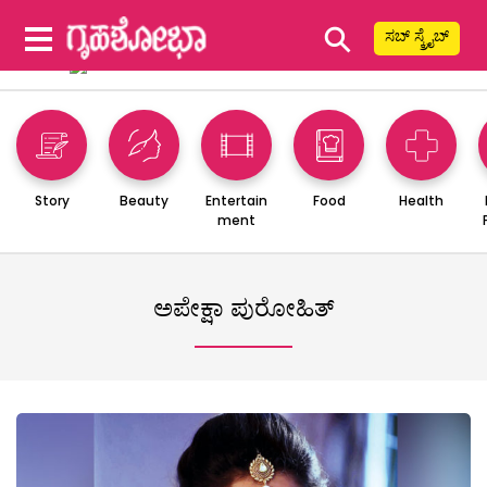
⚲
ಸಬ್ ಸ್ಕ್ರೈಬ್
Story
Beauty
Entertain
Food
Health
ment
ಅಪೇಕ್ಷಾ ಪುರೋಹಿತ್