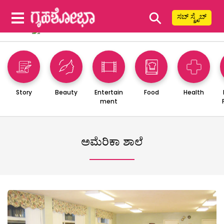
⚲
ಸಬ್ ಸ್ಕ್ರೈಬ್
Story
Beauty
Entertain
Food
Health
ment
ಅಮೆರಿಕಾ ಶಾಲೆ