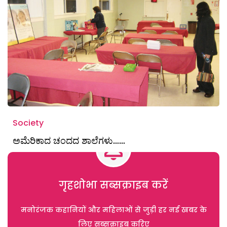
Society
ಅಮೆರಿಕಾದ ಚಂದದ ಶಾಲೆಗಳು……
गृहशोभा सब्सक्राइब करें
मनोरंजक कहानियों और महिलाओं से जुड़ी हर नई खबर के
लिए सब्सक्राइब करिए