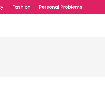
⚲
BSCRIBE
Login
ty
Fashion
Personal Problems
⚲