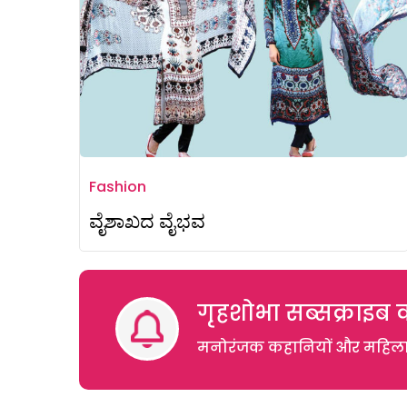
Fashion
ವೈಶಾಖದ ವೈಭವ
गृहशोभा सब्सक्राइब क
मनोरंजक कहानियों और महिलाओं