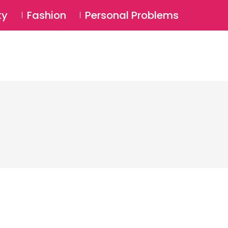
⚲
BSCRIBE
Login
ty
Fashion
Personal Problems
⚲