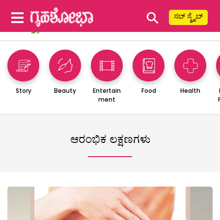
⚲
ಸಬ್ ಸ್ಕ್ರೈಬ್
Story
Beauty
Entertain
Food
Health
ment
ಆರಂಭಿಕ ಲಕ್ಷಣಗಳು