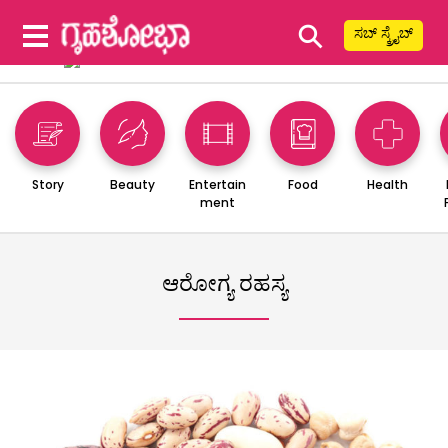
⚲
ಸಬ್ ಸ್ಕ್ರೈಬ್
Story
Beauty
Entertain
Food
Health
ment
ಆರೋಗ್ಯ ರಹಸ್ಯ