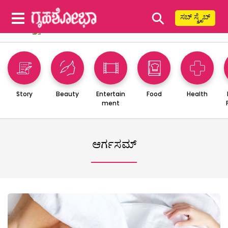
⚲
ಸಬ್ ಸ್ಕ್ರೈಬ್
Story
Beauty
Entertain
Food
Health
ment
ಆರ್ಗಸಮ್