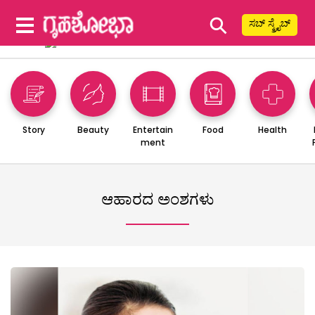
⚲
ಸಬ್ ಸ್ಕ್ರೈಬ್
Story
Beauty
Entertain
Food
Health
ment
ಆಹಾರದ ಅಂಶಗಳು