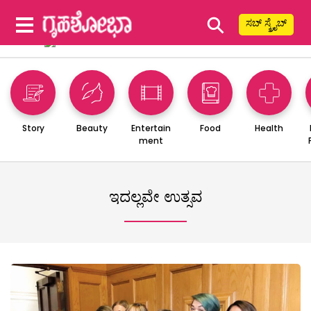
⚲
ಸಬ್ ಸ್ಕ್ರೈಬ್
Story
Beauty
Entertain
Food
Health
ment
ಇದಲ್ಲವೇ ಉತ್ಸವ