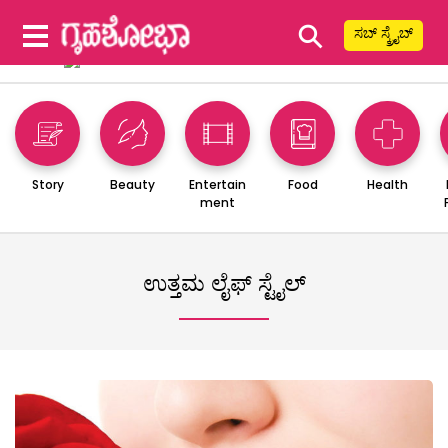
⚲
ಸಬ್ ಸ್ಕ್ರೈಬ್
Story
Beauty
Entertain
Food
Health
ment
ಉತ್ತಮ ಲೈಫ್ ಸ್ಟೈಲ್