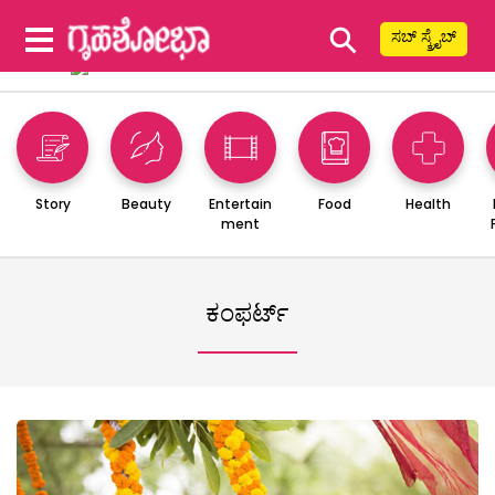
⚲
ಸಬ್ ಸ್ಕ್ರೈಬ್
Story
Beauty
Entertain
Food
Health
ment
ಕಂಫರ್ಟ್