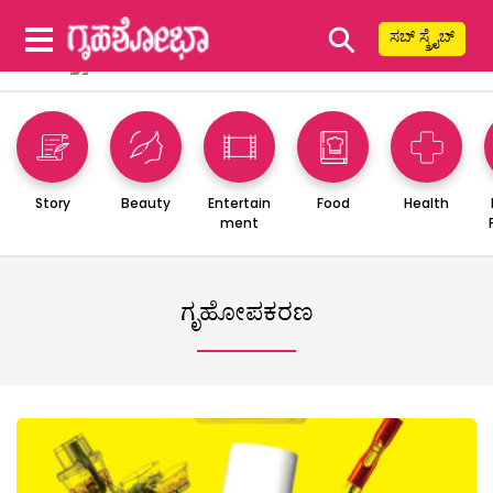
⚲
ಸಬ್ ಸ್ಕ್ರೈಬ್
Story
Beauty
Entertain
Food
Health
ment
ಗೃಹೋಪಕರಣ