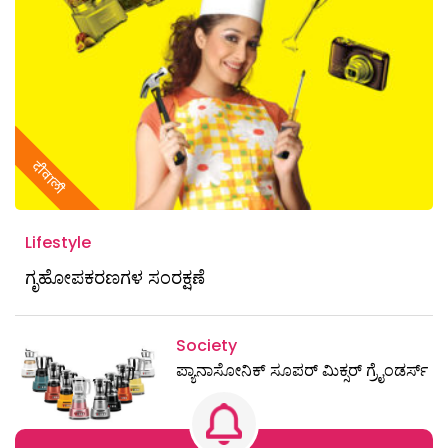
दीवाली
Lifestyle
ಗೃಹೋಪಕರಣಗಳ ಸಂರಕ್ಷಣೆ
Society
ಪ್ಯಾನಾಸೋನಿಕ್ ಸೂಪರ್ ಮಿಕ್ಸರ್ ಗ್ರೈಂಡರ್ಸ್