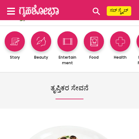
⚲
ಸಬ್ ಸ್ಕ್ರೈಬ್
Story
Beauty
Entertain
Food
Health
ment
ತೃಪ್ತಿಕರ ಸೇವನೆ