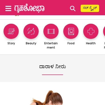
⚲
ಸಬ್ ಸ್ಕ್ರೈಬ್
Story
Beauty
Entertain
Food
Health
ment
ದಾರಾಳ ನೀರು