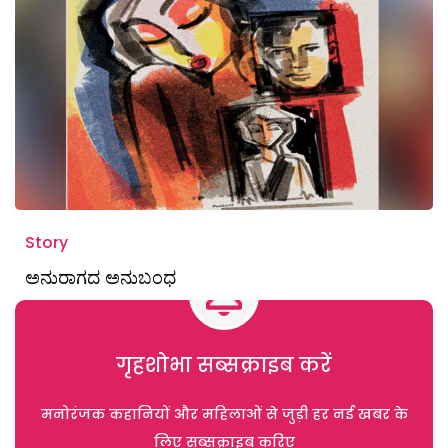
Story
ಅನುರಾಗದ ಅನುಬಂಧ
गृहशोभा सब्सक्राइब करें
मनोरंजक कहानियों और महिलाओं से जुड़ी हर नई खबर के
लिए सब्सक्राइब करिए