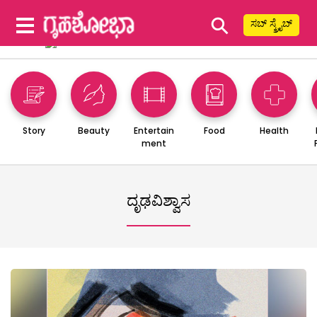
⚲
ಸಬ್ ಸ್ಕ್ರೈಬ್
Story
Beauty
Entertain
Food
Health
ment
ದೃಢವಿಶ್ವಾಸ