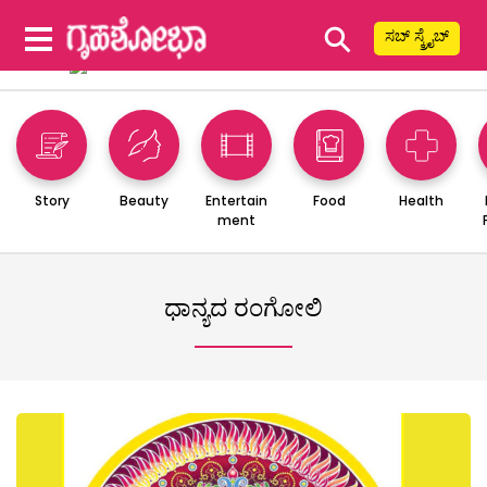
⚲
ಸಬ್ ಸ್ಕ್ರೈಬ್
Story
Beauty
Entertain
Food
Health
ment
ಧಾನ್ಯದ ರಂಗೋಲಿ