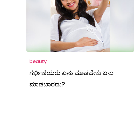
beauty
ಗರ್ಭಿಣಿಯರು ಏನು ಮಾಡಬೇಕು ಏನು
ಮಾಡಬಾರದು?