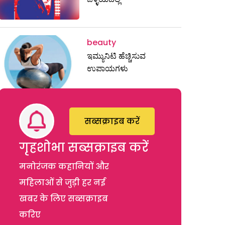
beauty
ಇಮ್ಯುನಿಟಿ ಹೆಚ್ಚಿಸುವ
ಉಪಾಯಗಳು
सब्सक्राइब करें
गृहशोभा सब्सक्राइब करें
मनोरंजक कहानियों और
महिलाओं से जुड़ी हर नई
खबर के लिए सब्सक्राइब
करिए