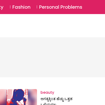
⚲
BSCRIBE
Login
ty
Fashion
Personal Problems
⚲
beauty
ಅಗತ್ಯಕ್ಕಿಂತ ಹೆಚ್ಚು ಒತ್ತಡ
ಒಳ್ಳೆಯದಲ್ಲ