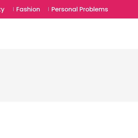
⚲
BSCRIBE
Login
ty
Fashion
Personal Problems
⚲