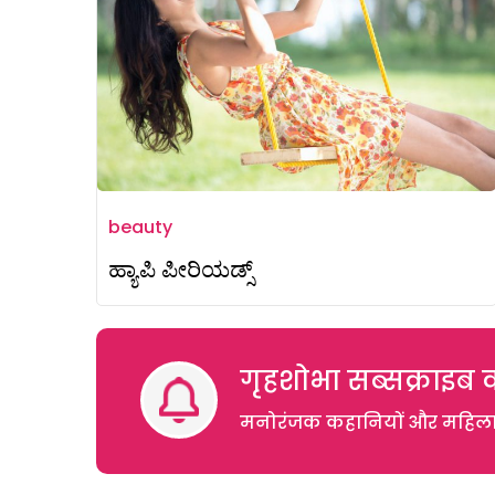
beauty
ಹ್ಯಾಪಿ ಪೀರಿಯಡ್ಸ್
गृहशोभा सब्सक्राइब क
मनोरंजक कहानियों और महिलाओं