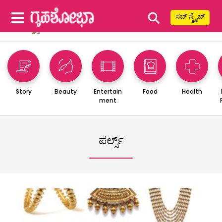
⚲
ಸಬ್ ಸ್ಕ್ರೈಬ್
Story
Beauty
Entertain
Food
Health
ment
ಪರ್ಲ್ಸ್