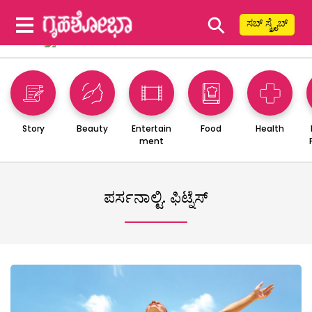
⚲
ಸಬ್ ಸ್ಕ್ರೈಬ್
Story
Beauty
Entertain
Food
Health
ment
ಪರ್ಸನಾಲ್ಟಿ. ಫಿಟ್ನೆಸ್