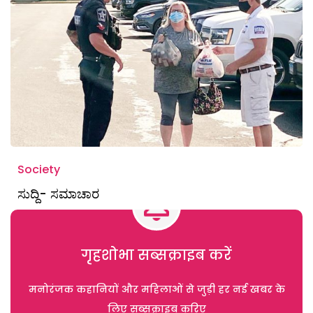
Society
ಸುದ್ದಿ- ಸಮಾಚಾರ
गृहशोभा सब्सक्राइब करें
मनोरंजक कहानियों और महिलाओं से जुड़ी हर नई खबर के
लिए सब्सक्राइब करिए