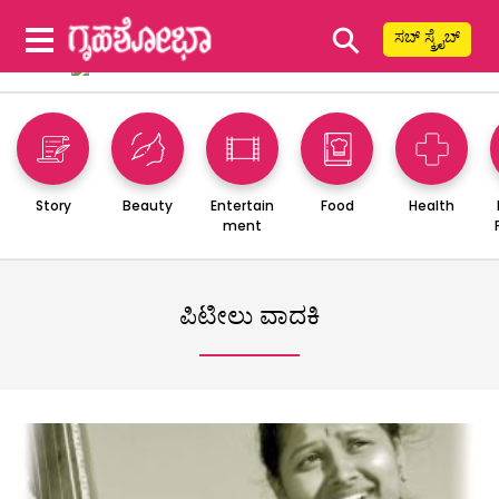
⚲
ಸಬ್ ಸ್ಕ್ರೈಬ್
Story
Beauty
Entertain
Food
Health
ment
ಪಿಟೀಲು ವಾದಕಿ