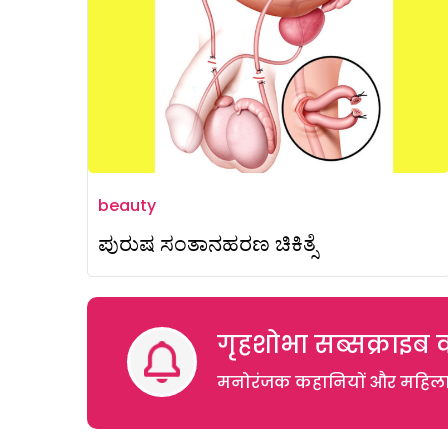
beauty
ಪುರುಷ ಸಂತಾನಹರಣ ಚಿಕಿತ್ಸೆ
गृहशोभा सब्सक्राइब क
मनोरंजक कहानियों और महिलाओं