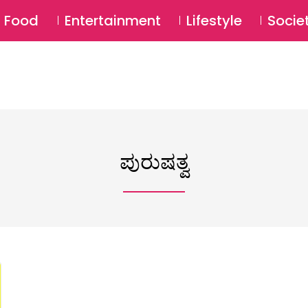
SU
Food
Entertainment
Lifestyle
Socie
ಪುರುಷತ್ವ