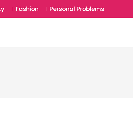
⚲
BSCRIBE
Login
ty
Fashion
Personal Problems
⚲